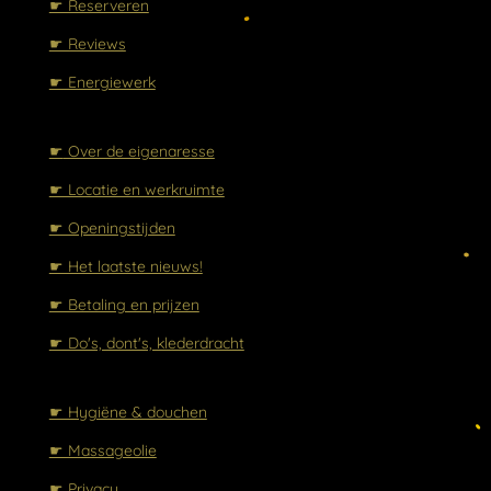
☛ Reserveren
☛ Reviews
☛ Energiewerk
☛
Over de eigenaresse
☛ Locatie en werkruimte
☛ Openingstijden
☛ Het laatste nieuws!
☛ Betaling en prijzen
☛ Do's, dont's, klederdracht
☛ Hygiëne & douchen
☛ Massageolie
☛ Privacy