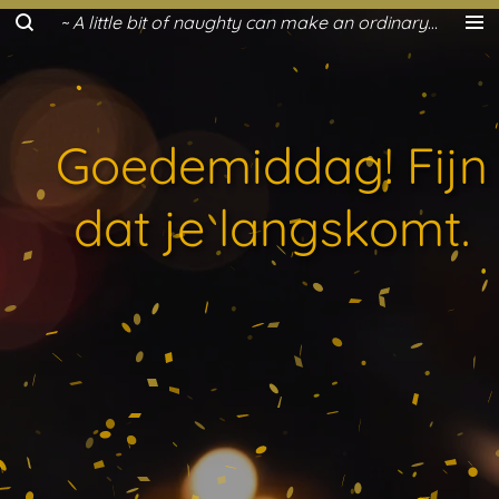
~ A little bit of naughty can make an ordinary day a lot more fun ~
Ga
direct
naar
de
hoofdinhoud