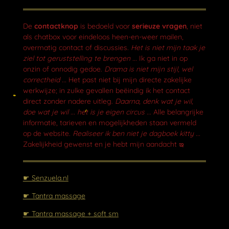
a
c
e
De
contactknop
is bedoeld voor
serieuze vragen
, niet
b
als chatbox voor eindeloos heen-en-weer mailen,
o
overmatig contact of discussies.
Het is niet mijn taak je
o
ziel tot geruststelling te brengen ...
Ik ga niet in op
k
onzin of onnodig gedoe.
Drama is niet mijn stijl, wel
correctheid ...
Het past niet bij mijn directe zakelijke
werkwijze; in zulke gevallen beëindig ik het contact
direct zonder nadere uitleg.
Daarna, denk wat je wil,
doe wat je wil ... het is je eigen circus ...
Alle belangrijke
informatie, tarieven en mogelijkheden staan vermeld
op de website.
Realiseer ik ben niet je dagboek kitty ...
Zakelijkheid gewenst en je hebt mijn aandacht ఇ
☛ Senzuela.nl
☛ Tantra massage
☛ Tantra massage + soft sm