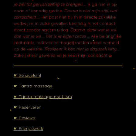
o
je ziel tot geruststelling te brengen ...
Ik ga niet in op
k
onzin of onnodig gedoe.
Drama is niet mijn stijl, wel
correctheid ...
Het past niet bij mijn directe zakelijke
werkwijze; in zulke gevallen beëindig ik het contact
direct zonder nadere uitleg.
Daarna, denk wat je wil,
doe wat je wil ... het is je eigen circus ...
Alle belangrijke
informatie, tarieven en mogelijkheden staan vermeld
op de website.
Realiseer ik ben niet je dagboek kitty ...
Zakelijkheid gewenst en je hebt mijn aandacht ఇ
☛ Senzuela.nl
☛ Tantra massage
☛ Tantra massage + soft sm
☛ Reserveren
☛ Reviews
☛ Energiewerk