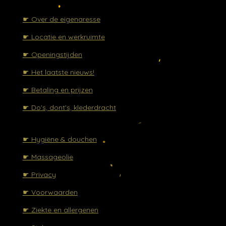
☛
Over de eigenaresse
☛ Locatie en werkruimte
☛ Openingstijden
☛ Het laatste nieuws!
☛ Betaling en prijzen
☛ Do's, dont's, klederdracht
☛ Hygiëne & douchen
☛ Massageolie
☛ Privacy
☛ Voorwaarden
☛ Ziekte en allergenen