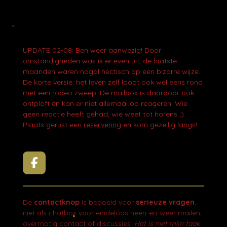
UPDATE 02-08: Ben weer aanwezig! Door
omstandigheden was ik er even uit, de laatste
maanden waren nogal hectisch op een bizarre wijze.
De korte versie: het leven zelf loopt ook wel eens rond
met een rodeo zweep. De mailbox is daardoor ook
ontploft en kan er niet allemaal op reageren. Wie
geen reactie heeft gehad, wie weet tot horens ;)
Plaats gerust een
reservering
en kom gezellig langs!
F
a
c
e
De
contactknop
is bedoeld voor
serieuze vragen
,
b
niet als chatbox voor eindeloos heen-en-weer mailen,
o
overmatig contact of discussies.
Het is niet mijn taak