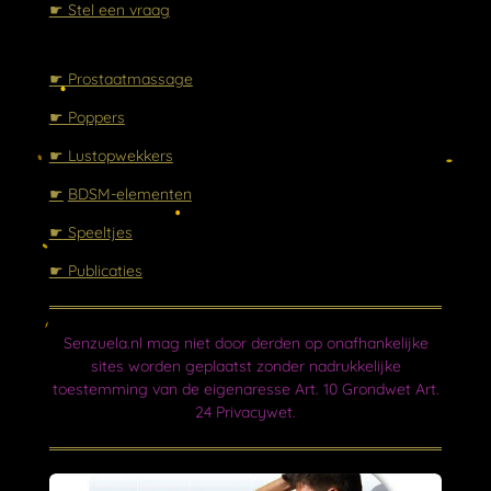
☛ Stel een vraag
☛ Prostaatmassage
☛ Poppers
☛ Lustopwekkers
☛
BDSM-elementen
☛
Speeltjes
☛ Publicaties
Senzuela.nl mag niet door derden op onafhankelijke
sites worden geplaatst zonder nadrukkelijke
toestemming van de eigenaresse Art. 10 Grondwet Art.
24 Privacywet.