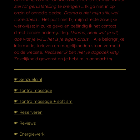
o
ziel tot geruststelling te brengen ...
Ik ga niet in op
k
onzin of onnodig gedoe.
Drama is niet mijn stijl, wel
correctheid ...
Het past niet bij mijn directe zakelijke
werkwijze; in zulke gevallen beëindig ik het contact
direct zonder nadere uitleg.
Daarna, denk wat je wil,
doe wat je wil ... het is je eigen circus ...
Alle belangrijke
informatie, tarieven en mogelijkheden staan vermeld
op de website.
Realiseer ik ben niet je dagboek kitty ...
Zakelijkheid gewenst en je hebt mijn aandacht ఇ
☛ Senzuela.nl
☛ Tantra massage
☛ Tantra massage + soft sm
☛ Reserveren
☛ Reviews
☛ Energiewerk