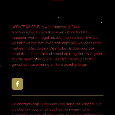
UPDATE 02-08: Ben weer aanwezig! Door
omstandigheden was ik er even uit, de laatste
maanden waren nogal hectisch op een bizarre wijze.
De korte versie: het leven zelf loopt ook wel eens rond
met een rodeo zweep. De mailbox is daardoor ook
ontploft en kan er niet allemaal op reageren. Wie geen
reactie heeft gehad, wie weet tot horens ;) Plaats
gerust een
reservering
en kom gezellig langs!
F
a
c
e
De
contactknop
is bedoeld voor
serieuze vragen
, niet
b
als chatbox voor eindeloos heen-en-weer mailen,
o
overmatig contact of discussies.
Het is niet mijn taak je