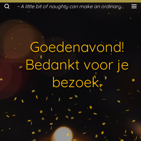
~ A little bit of naughty can make an ordinary day a lot more fun ~
Ga
direct
naar
de
hoofdinhoud