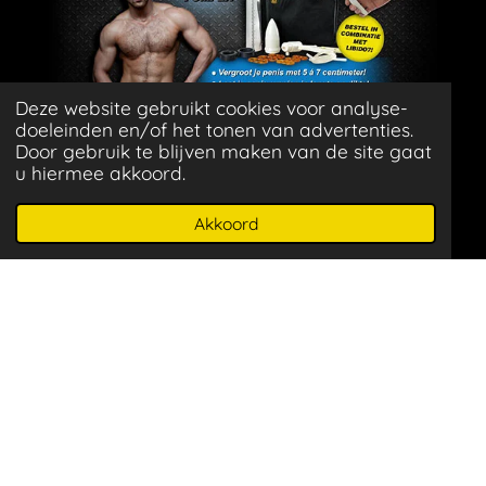
Deze website gebruikt cookies voor analyse-
^
doeleinden en/of het tonen van advertenties.
Door gebruik te blijven maken van de site gaat
u hiermee akkoord.
^
Akkoord