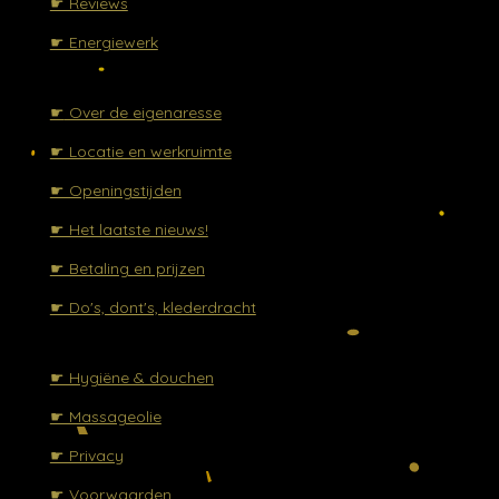
☛ Reviews
☛ Energiewerk
☛
Over de eigenaresse
☛ Locatie en werkruimte
☛ Openingstijden
☛ Het laatste nieuws!
☛ Betaling en prijzen
☛ Do's, dont's, klederdracht
☛ Hygiëne & douchen
☛ Massageolie
☛ Privacy
☛ Voorwaarden