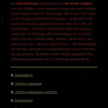
e
De
contactknop
is bedoeld voor
serieuze vragen
,
b
niet als chatbox voor eindeloos heen-en-weer mailen,
o
overmatig contact of discussies.
Het is niet mijn taak
o
je ziel tot geruststelling te brengen ...
Ik ga niet in op
k
onzin of onnodig gedoe.
Drama is niet mijn stijl, wel
correctheid ...
Het past niet bij mijn directe zakelijke
werkwijze; in zulke gevallen beëindig ik het contact
direct zonder nadere uitleg.
Daarna, denk wat je wil,
doe wat je wil ... het is je eigen circus ...
Alle belangrijke
informatie, tarieven en mogelijkheden staan vermeld
op de website.
Realiseer ik ben niet je dagboek kitty ...
Zakelijkheid gewenst en je hebt mijn aandacht ఇ
☛ Senzuela.nl
☛ Tantra massage
☛ Tantra massage + soft sm
☛ Reserveren