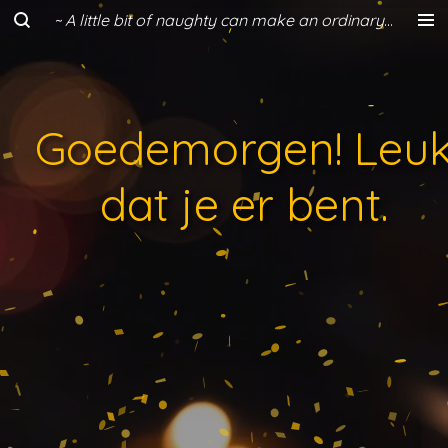
~ A little bit of naughty can make an ordinary day a lot more fun ~
Ga
direct
naar
de
hoofdinhoud