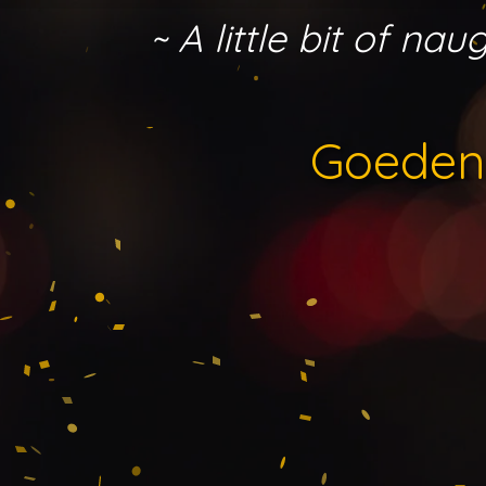
Ga
~ A little bit of n
direct
naar
de
hoofdinhoud