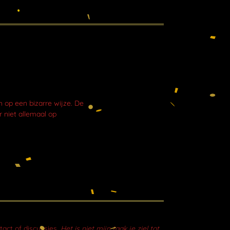
op een bizarre wijze. De
 niet allemaal op
tact of discussies.
Het is niet mijn taak je ziel tot