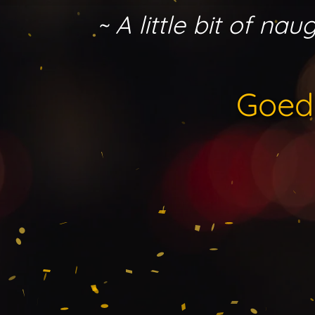
Ga
~ A little bit of n
direct
naar
de
hoofdinhoud