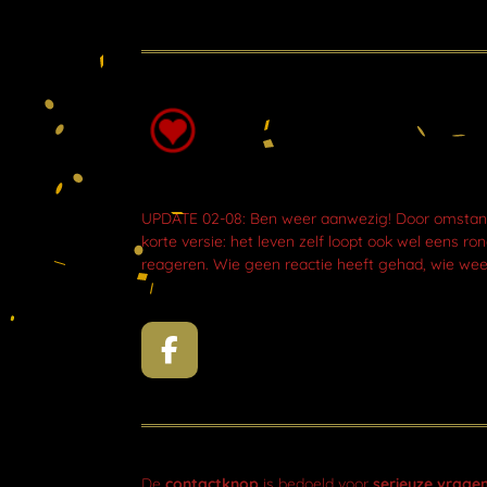
UPDATE 02-08: Ben weer aanwezig! Door omstandi
korte versie: het leven zelf loopt ook wel eens r
reageren. Wie geen reactie heeft gehad, wie weet
F
a
c
e
b
De
contactknop
is bedoeld voor
serieuze vrage