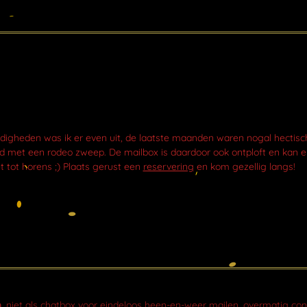
gheden was ik er even uit, de laatste maanden waren nogal hectisch 
ond met een rodeo zweep. De mailbox is daardoor ook ontploft en kan er
 tot horens ;) Plaats gerust een
reservering
en kom gezellig langs!
n
, niet als chatbox voor eindeloos heen-en-weer mailen, overmatig con