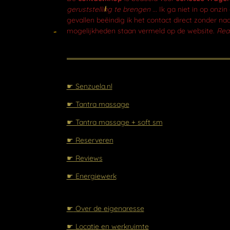
o
geruststelling te brengen ...
Ik ga niet in op onzi
o
gevallen beëindig ik het contact direct zonder nad
k
mogelijkheden staan vermeld op de website.
Real
☛ Senzuela.nl
☛ Tantra massage
☛ Tantra massage + soft sm
☛ Reserveren
☛ Reviews
☛ Energiewerk
☛
Over de eigenaresse
☛ Locatie en werkruimte