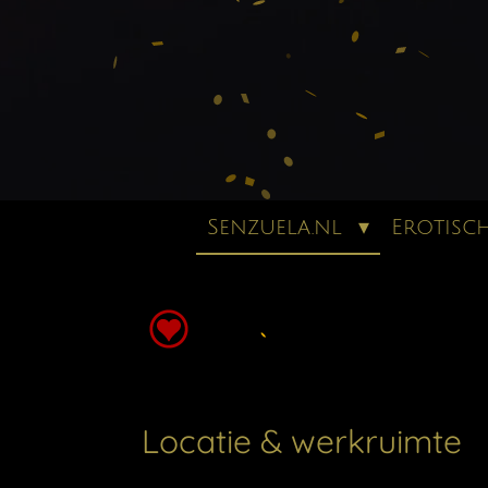
Senzuela.nl
Erotisc
Locatie & werkruimte