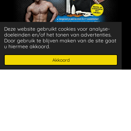
Deze website gebruikt cookies voor analyse-
^
doeleinden en/of het tonen van advertenties.
Door gebruik te blijven maken van de site gaat
u hiermee akkoord.
^
Akkoord