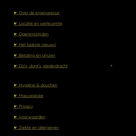
☛
Over de eigenaresse
☛ Locatie en werkruimte
☛ Openingstijden
☛ Het laatste nieuws!
☛ Betaling en prijzen
☛ Do's, dont's, klederdracht
☛ Hygiëne & douchen
☛ Massageolie
☛ Privacy
☛ Voorwaarden
☛ Ziekte en allergenen