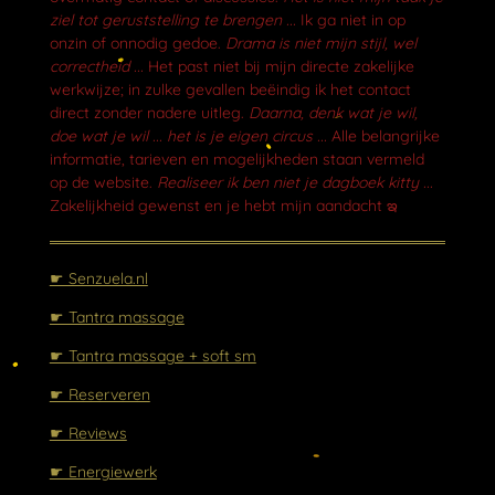
o
ziel tot geruststelling te brengen ...
Ik ga niet in op
k
onzin of onnodig gedoe.
Drama is niet mijn stijl, wel
correctheid ...
Het past niet bij mijn directe zakelijke
werkwijze; in zulke gevallen beëindig ik het contact
direct zonder nadere uitleg.
Daarna, denk wat je wil,
doe wat je wil ... het is je eigen circus ...
Alle belangrijke
informatie, tarieven en mogelijkheden staan vermeld
op de website.
Realiseer ik ben niet je dagboek kitty ...
Zakelijkheid gewenst en je hebt mijn aandacht ఇ
☛ Senzuela.nl
☛ Tantra massage
☛ Tantra massage + soft sm
☛ Reserveren
☛ Reviews
☛ Energiewerk