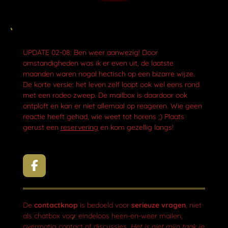
UPDATE 02-08: Ben weer aanwezig! Door
omstandigheden was ik er even uit, de laatste
maanden waren nogal hectisch op een bizarre wijze.
De korte versie: het leven zelf loopt ook wel eens rond
met een rodeo zweep. De mailbox is daardoor ook
ontploft en kan er niet allemaal op reageren. Wie geen
reactie heeft gehad, wie weet tot horens ;) Plaats
gerust een
reservering
en kom gezellig langs!
F
a
c
e
De
contactknop
is bedoeld voor
serieuze vragen
, niet
b
als chatbox voor eindeloos heen-en-weer mailen,
o
overmatig contact of discussies.
Het is niet mijn taak je