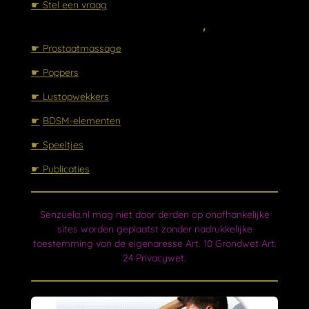
☛ Stel een vraag
☛ Prostaatmassage
☛ Poppers
☛ Lustopwekkers
☛
BDSM-elementen
☛
Speeltjes
☛ Publicaties
Senzuela.nl mag niet door derden op onafhankelijke
sites worden geplaatst zonder nadrukkelijke
toestemming van de eigenaresse Art. 10 Grondwet Art.
24 Privacywet.