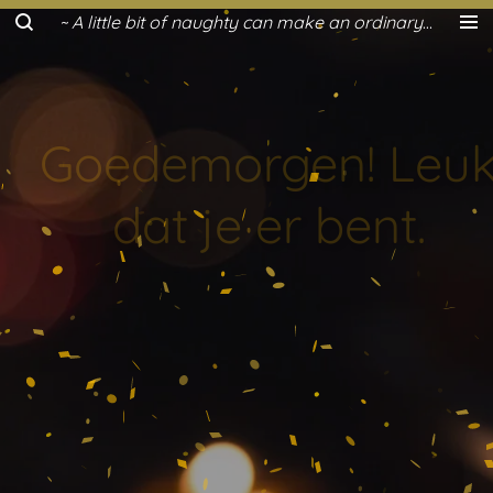
~ A little bit of naughty can make an ordinary day a lot more fun ~
Ga
direct
naar
de
hoofdinhoud