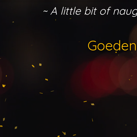
Ga
~ A little bit of n
direct
naar
de
hoofdinhoud