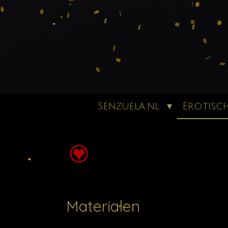
Senzuela.nl
Erotisc
Materialen