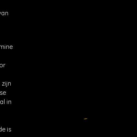
van
amine
or
zijn
rse
al in
e is