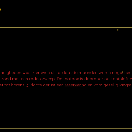
igheden was ik er even uit, de laatste maanden waren nogal hecti
ens rond met een rodeo zweep. De mailbox is daardoor ook ontploft e
t tot horens ;) Plaats gerust een
reservering
en kom gezellig langs!