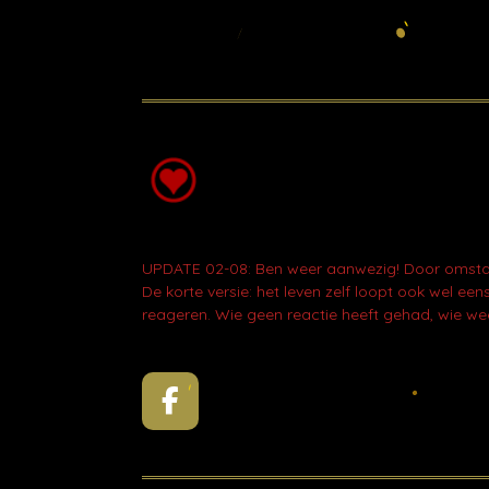
UPDATE 02-08: Ben weer aanwezig! Door omstand
De korte versie: het leven zelf loopt ook wel e
reageren. Wie geen reactie heeft gehad, wie wee
F
a
c