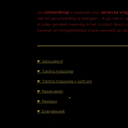
e
b
De
contactknop
is bedoeld voor
serieuze vra
o
ziel tot geruststelling te brengen ...
Ik ga niet in 
o
in zulke gevallen beëindig ik het contact direct 
k
tarieven en mogelijkheden staan vermeld op de
☛ Senzuela.nl
☛ Tantra massage
☛ Tantra massage + soft sm
☛ Reserveren
☛ Reviews
☛ Energiewerk