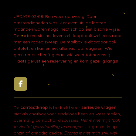
UPDATE 02-08: Ben weer aanwezig! Door
omstandigheden was ik er even uit, de laatste
maanden waren nogal hectisch op een bizarre wijze.
De korte versie: het leven zelf loopt ook wel eens rond
met een rodeo zweep. De mailbox is daardoor ook
ontploft en kan er niet allemaal op reageren. Wie
geen reactie heeft gehad, wie weet tot horens ;)
Plaats gerust een
reservering
en kom gezellig langs!
F
a
c
e
De
contactknop
is bedoeld voor
serieuze vragen
,
b
niet als chatbox voor eindeloos heen-en-weer mailen,
o
overmatig contact of discussies.
Het is niet mijn taak
o
je ziel tot geruststelling te brengen ...
Ik ga niet in op
k
onzin of onnodig gedoe.
Drama is niet mijn stijl, wel