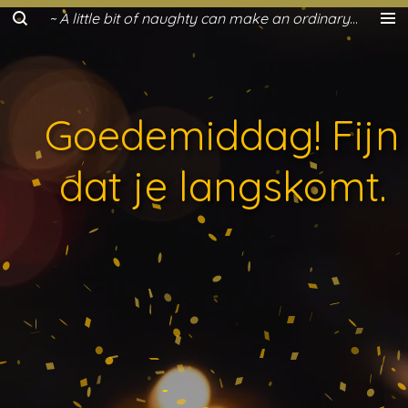
~ A little bit of naughty can make an ordinary day a lot more fun ~
Ga
direct
naar
de
hoofdinhoud