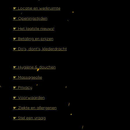
☛ Locatie en werkruimte
☛ Openingstijden
☛ Het laatste nieuws!
☛ Betaling en prijzen
☛ Do's, dont's, klederdracht
☛ Hygiëne & douchen
☛ Massageolie
☛ Privacy
☛ Voorwaarden
☛ Ziekte en allergenen
☛ Stel een vraag