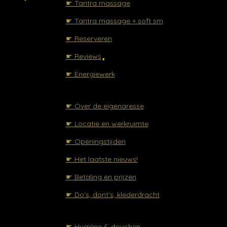
☛ Tantra massage
☛ Tantra massage + soft sm
☛ Reserveren
☛ Reviews
☛ Energiewerk
☛
Over de eigenaresse
☛ Locatie en werkruimte
☛ Openingstijden
☛ Het laatste nieuws!
☛ Betaling en prijzen
☛ Do's, dont's, klederdracht
☛ Hygiëne & douchen