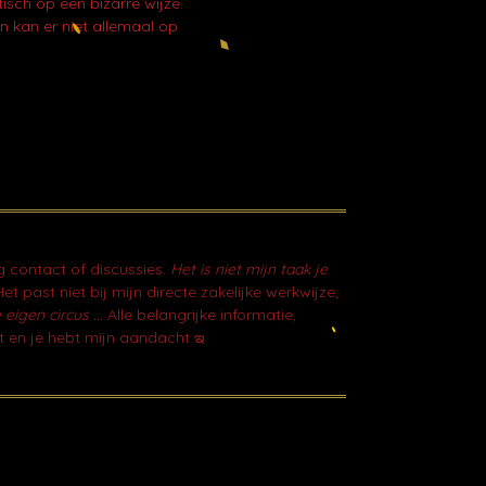
sch op een bizarre wijze.
n kan er niet allemaal op
g contact of discussies.
Het is niet mijn taak je
et past niet bij mijn directe zakelijke werkwijze;
 eigen circus ...
Alle belangrijke informatie,
t en je hebt mijn aandacht ఇ