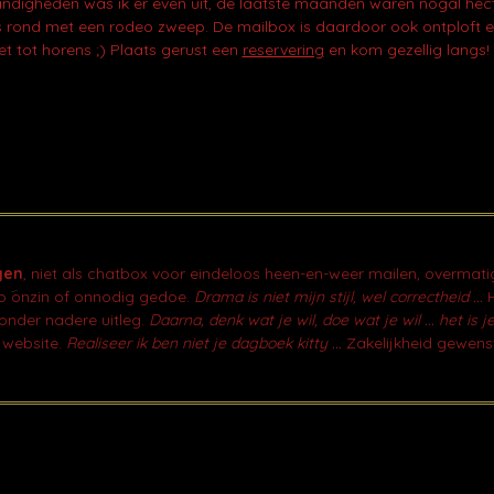
igheden was ik er even uit, de laatste maanden waren nogal hecti
ens rond met een rodeo zweep. De mailbox is daardoor ook ontploft e
t tot horens ;) Plaats gerust een
reservering
en kom gezellig langs!
gen
, niet als chatbox voor eindeloos heen-en-weer mailen, overmati
op onzin of onnodig gedoe.
Drama is niet mijn stijl, wel correctheid ...
H
zonder nadere uitleg.
Daarna, denk wat je wil, doe wat je wil ... het is je
 website.
Realiseer ik ben niet je dagboek kitty ...
Zakelijkheid gewens