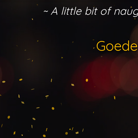
Ga
~ A little bit of n
direct
naar
de
hoofdinhoud