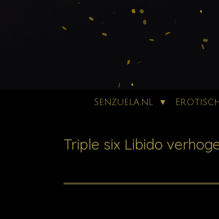
Senzuela.nl
Erotisc
Triple six Libido verho