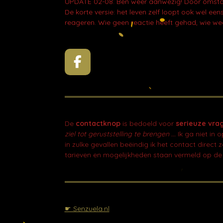
UPDATE 02-08: Ben weer aanwezig! Door omstand
De korte versie: het leven zelf loopt ook wel e
reageren. Wie geen reactie heeft gehad, wie wee
F
a
c
e
b
De
contactknop
is bedoeld voor
serieuze vra
o
ziel tot geruststelling te brengen ...
Ik ga niet in 
o
in zulke gevallen beëindig ik het contact direct 
k
tarieven en mogelijkheden staan vermeld op de
☛ Senzuela.nl