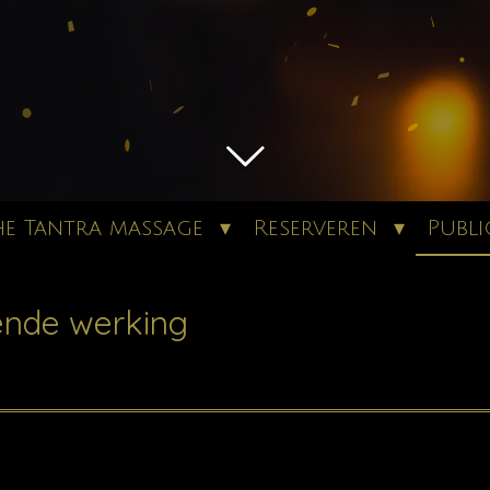
he Tantra massage
Reserveren
Publi
gende werking