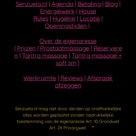
Senzuela.nl
|
Agenda
|
Betaling
|
Blog
|
Energiewerk
|
House
Rules
|
Hygiëne
|
Locatie
|
Openingstijden
|
Over de eigenaresse
|
Prijzen
|
Prostaatmassage
|
Reservere
n
|
Tantra massage
|
Tantra massage +
soft sm
|
Werkruimte
|
Reviews
|
Afspraak
afzeggen
Senzuela.nl mag niet door derden op onafhankelijke
sites worden geplaatst zonder nadrukkelijke
toestemming van de eigenaresse Art. 10 Grondwet
Art. 24 Privacywet.