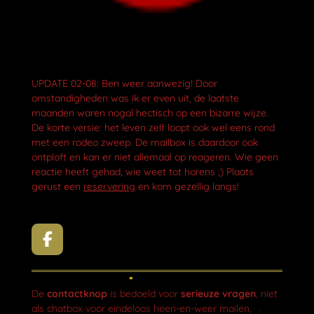
UPDATE 02-08: Ben weer aanwezig! Door
omstandigheden was ik er even uit, de laatste
maanden waren nogal hectisch op een bizarre wijze.
De korte versie: het leven zelf loopt ook wel eens rond
met een rodeo zweep. De mailbox is daardoor ook
ontploft en kan er niet allemaal op reageren. Wie geen
reactie heeft gehad, wie weet tot horens ;) Plaats
gerust een
reservering
en kom gezellig langs!
F
a
c
e
De
contactknop
is bedoeld voor
serieuze vragen
, niet
b
als chatbox voor eindeloos heen-en-weer mailen,