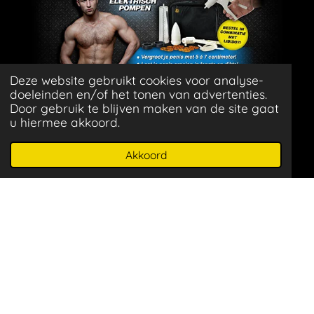
Deze website gebruikt cookies voor analyse-
^
doeleinden en/of het tonen van advertenties.
Door gebruik te blijven maken van de site gaat
u hiermee akkoord.
^
Akkoord