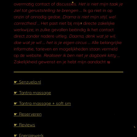
o
overmatig contact of discussies.
Het is niet mijn taak je
o
ziel tot geruststelling te brengen ...
Ik ga niet in op
k
onzin of onnodig gedoe.
Drama is niet mijn stijl, wel
correctheid ...
Het past niet bij mijn directe zakelijke
werkwijze; in zulke gevallen beëindig ik het contact
direct zonder nadere uitleg.
Daarna, denk wat je wil,
doe wat je wil ... het is je eigen circus ...
Alle belangrijke
informatie, tarieven en mogelijkheden staan vermeld
op de website.
Realiseer ik ben niet je dagboek kitty ...
Zakelijkheid gewenst en je hebt mijn aandacht ఇ
☛ Senzuela.nl
☛ Tantra massage
☛ Tantra massage + soft sm
☛ Reserveren
☛ Reviews
☛ Energiewerk